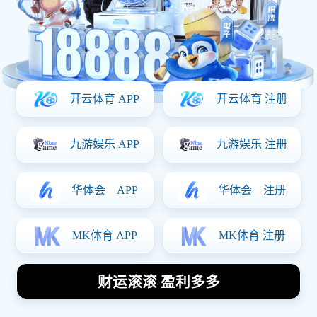
受到全球
300+
多家公司的信赖